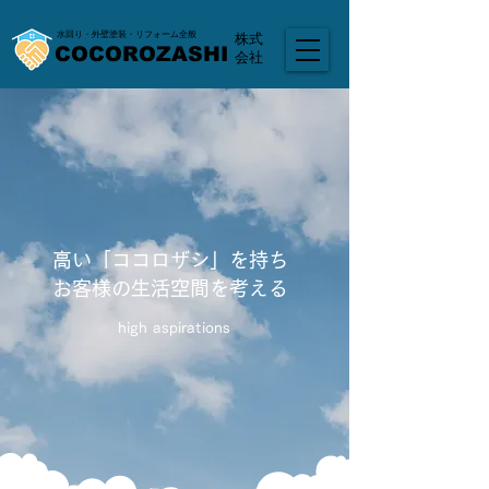
水回り・外壁塗装・リフォーム全般
​株式
COCOROZASHI
会社
​高い「ココロザシ」を持ち​
​お客様の生活空間を考える
high aspirations