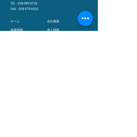
TEL :
098-989-9738
FAX :
098-979-9502
​ホーム
会社概要
​新着情報
求人情報
​施工事例
お問い合わせ
事業内容
©2023 COCOROZASHI株式会社